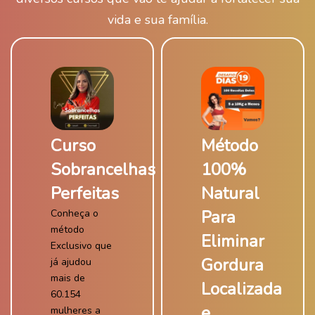
vida e sua família.
Curso
Método
Sobrancelhas
100%
Perfeitas
Natural
Para
Conheça o
método
Eliminar
Exclusivo que
Gordura
já ajudou
mais de
Localizada
60.154
e
mulheres a