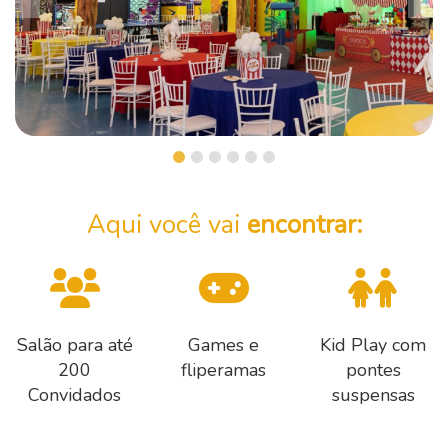
Aqui você vai
encontrar:
Salão para até
Games e
Kid Play com
200
fliperamas
pontes
Convidados
suspensas