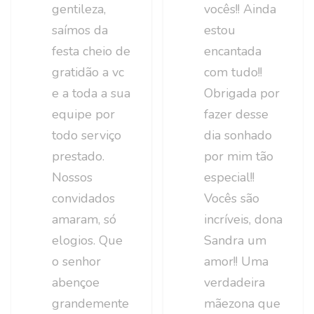
gentileza,
vocês!! Ainda
saímos da
estou
festa cheio de
encantada
gratidão a vc
com tudo!!
e a toda a sua
Obrigada por
equipe por
fazer desse
todo serviço
dia sonhado
prestado.
por mim tão
Nossos
especial!!
convidados
Vocês são
amaram, só
incríveis, dona
elogios. Que
Sandra um
o senhor
amor!! Uma
abençoe
verdadeira
grandemente
mãezona que