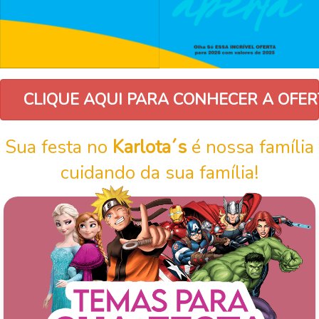
CLIQUE AQUI PARA CONHECER A OFER
Sua festa no
Karlota´s
é nossa família
cuidando da sua família!